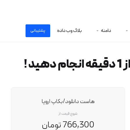
دامنه
بلاگ وب داده
پشتیبانی
 !
هاست دانلود/بکاپ اروپا
شروع قیمت از
766,300 تومان