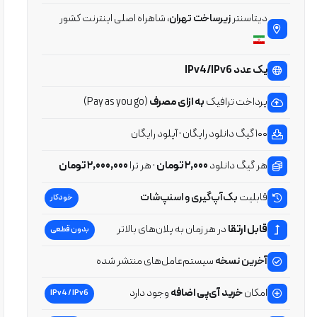
دیتاسنتر
زیرساخت تهران
، شاهراه اصلی اینترنت کشور
یک عدد IPv4/IPv6
پرداخت ترافیک
به ازای مصرف
(Pay as you go)
۱۰۰ گیگ دانلود رایگان · آپلود رایگان
هر گیگ دانلود
۲,۰۰۰ تومان
· هر ترا
۲,۰۰۰,۰۰۰ تومان
قابلیت
بک‌آپ‌گیری و اسنپ‌شات
خودکار
قابل ارتقا
در هر زمان به پلان‌های بالاتر
بدون قطعی
آخرین نسخه
سیستم‌عامل‌های منتشر شده
امکان
خرید آی‌پی اضافه
وجود دارد
IPv4 / IPv6