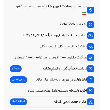
دیتاسنتر
زیرساخت تهران
، شاهراه اصلی اینترنت کشور
یک عدد IPv4/IPv6
پرداخت ترافیک
به ازای مصرف
(Pay as you go)
۱۰۰ گیگ دانلود رایگان · آپلود رایگان
هر گیگ دانلود
۲,۰۰۰ تومان
· هر ترا
۲,۰۰۰,۰۰۰ تومان
قابلیت
بک‌آپ‌گیری و اسنپ‌شات
خودکار
قابل ارتقا
در هر زمان به پلان‌های بالاتر
بدون قطعی
آخرین نسخه
سیستم‌عامل‌های منتشر شده
امکان
خرید آی‌پی اضافه
IPv4 / IPv6