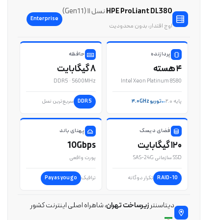
HPE ProLiant DL380
نسل ۱۱ (Gen11)
Enterprise
اوج اقتدار، بدون محدودیت
پردازنده
حافظه
۴ هسته
۸ گیگابایت
DDR5 · 5600MHz
Intel Xeon Platinum 8580
پایه ۲.۰
توربو ۴.۰GHz
DDR5
سریع‌ترین نسل
فضای دیسک
پهنای باند
۱۲۰ گیگابایت
10Gbps
SSD سازمانی SAS-24G
پورت واقعی
RAID-10
تکرار دوگانه
ترافیک
Pay as you go
دیتاسنتر
زیرساخت تهران
، شاهراه اصلی اینترنت کشور