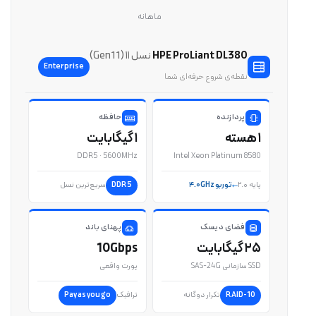
ماهانه
HPE ProLiant DL380
نسل ۱۱ (Gen11)
Enterprise
نقطه‌ی شروع حرفه‌ای شما
پردازنده
حافظه
۱ هسته
۱ گیگابایت
DDR5 · 5600MHz
Intel Xeon Platinum 8580
پایه ۲.۰
توربو ۴.۰GHz
DDR5
سریع‌ترین نسل
فضای دیسک
پهنای باند
۲۵ گیگابایت
10Gbps
SSD سازمانی SAS-24G
پورت واقعی
RAID-10
تکرار دوگانه
ترافیک
Pay as you go