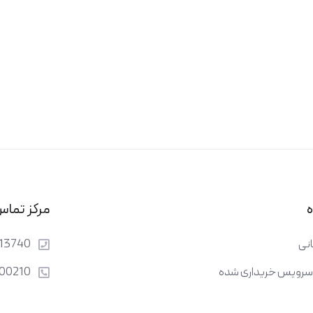
ه
مرکز تماس
نی
13740
 سرویس خریداری شده
00210