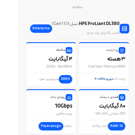
ماهانه
HPE ProLiant DL380
نسل ۱۱ (Gen11)
Enterprise
قدرت بالا برای رشد جدی
پردازنده
حافظه
۳ هسته
۴ گیگابایت
DDR5 · 5600MHz
Intel Xeon Platinum 8580
پایه ۲.۰
توربو ۴.۰GHz
DDR5
سریع‌ترین نسل
فضای دیسک
پهنای باند
۸۰ گیگابایت
10Gbps
SSD سازمانی SAS-24G
پورت واقعی
RAID-10
تکرار دوگانه
ترافیک
Pay as you go