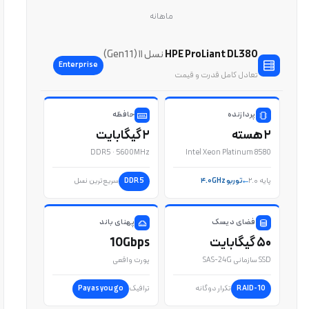
ماهانه
HPE ProLiant DL380
نسل ۱۱ (Gen11)
Enterprise
تعادل کامل قدرت و قیمت
پردازنده
حافظه
۲ هسته
۲ گیگابایت
DDR5 · 5600MHz
Intel Xeon Platinum 8580
پایه ۲.۰
توربو ۴.۰GHz
DDR5
سریع‌ترین نسل
فضای دیسک
پهنای باند
۵۰ گیگابایت
10Gbps
SSD سازمانی SAS-24G
پورت واقعی
RAID-10
تکرار دوگانه
ترافیک
Pay as you go