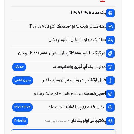
یک عدد IPv4/IPv6
پرداخت ترافیک
به ازای مصرف
(Pay as you go)
۱۰۰ گیگ دانلود رایگان · آپلود رایگان
هر گیگ دانلود
۲,۰۰۰ تومان
· هر ترا
۲,۰۰۰,۰۰۰ تومان
قابلیت
بک‌آپ‌گیری و اسنپ‌شات
خودکار
قابل ارتقا
در هر زمان به پلان‌های بالاتر
بدون قطعی
آخرین نسخه
سیستم‌عامل‌های منتشر شده
امکان
خرید آی‌پی اضافه
وجود دارد
IPv4 / IPv6
پشتیبانی اولویت‌دار
Priority
۲۴ ساعته، ۷ روز هفته