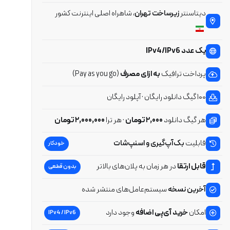
دیتاسنتر
زیرساخت تهران
، شاهراه اصلی اینترنت کشور
یک عدد IPv4/IPv6
پرداخت ترافیک
به ازای مصرف
(Pay as you go)
۱۰۰ گیگ دانلود رایگان · آپلود رایگان
هر گیگ دانلود
۲,۰۰۰ تومان
· هر ترا
۲,۰۰۰,۰۰۰ تومان
قابلیت
بک‌آپ‌گیری و اسنپ‌شات
خودکار
قابل ارتقا
در هر زمان به پلان‌های بالاتر
بدون قطعی
آخرین نسخه
سیستم‌عامل‌های منتشر شده
امکان
خرید آی‌پی اضافه
وجود دارد
IPv4 / IPv6